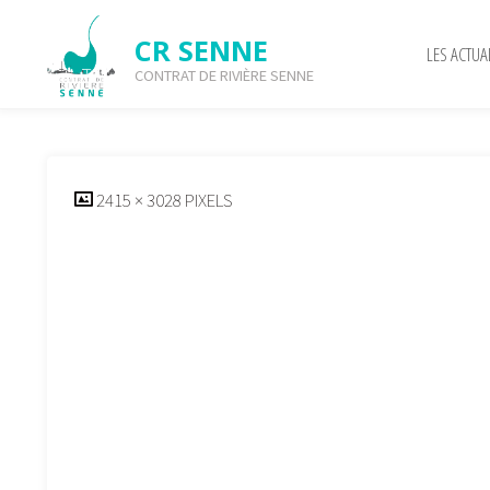
Skip
to
CR SENNE
LES ACTUA
content
CONTRAT DE RIVIÈRE SENNE
cropped-SOLEIL-2.png
FULL
2415 × 3028
PIXELS
SIZE