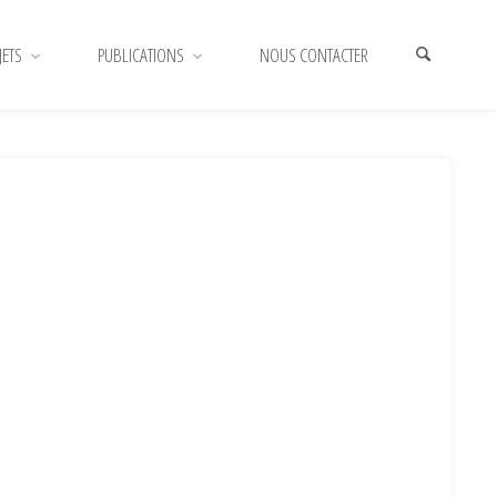
JETS
PUBLICATIONS
NOUS CONTACTER
HOME
CROPPED-SOLEIL-2.PNG
CROPPED-SOLEIL-
2.PNG