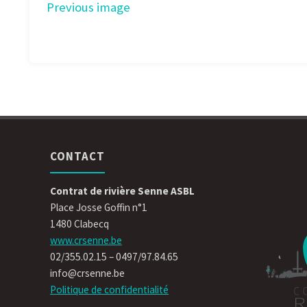
Previous image
CONTACT
Contrat de rivière Senne ASBL
Place Josse Goffin n°1
1480 Clabecq
www.crsenne.be
02/355.02.15 – 0497/97.84.65
info@crsenne.be
Politique de confidentialité