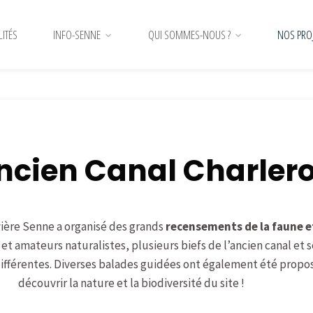
LITÉS
INFO-SENNE
QUI SOMMES-NOUS ?
NOS PRO
'Ancien Canal Charler
ivière Senne a organisé des grands
recensements de la faune et 
et amateurs naturalistes, plusieurs biefs de l’ancien canal et 
ifférentes.
Diverses balades guidées
ont également été propos
découvrir
la nature
et la biodive
rsité
du site !