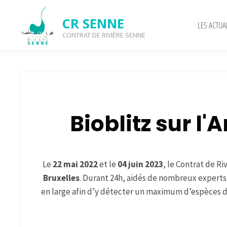
CR SENNE
LES ACTUA
CONTRAT DE RIVIÈRE SENNE
Bioblitz
Bioblitz sur l
Le
22 mai 2022
et le
04 juin 2023
, le Contrat de R
Bruxelles
. Durant 24h, a
idés de nombreux expert
s
en large afin d’y détecter un maximum d’espèces d