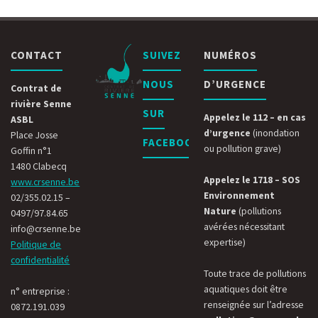
CONTACT
SUIVEZ
NUMÉROS
NOUS
D’URGENCE
Contrat de
rivière Senne
SUR
Appelez le 112 – en cas
ASBL
d’urgence
(inondation
Place Josse
FACEBOOK
ou pollution grave)
Goffin n°1
1480 Clabecq
Appelez le 1718 – SOS
www.crsenne.be
Environnement
02/355.02.15 –
Nature
(pollutions
0497/97.84.65
avérées nécessitant
info@crsenne.be
expertise)
Politique de
confidentialité
Toute trace de pollutions
aquatiques doit être
n° entreprise :
renseignée sur l’adresse
0872.191.039