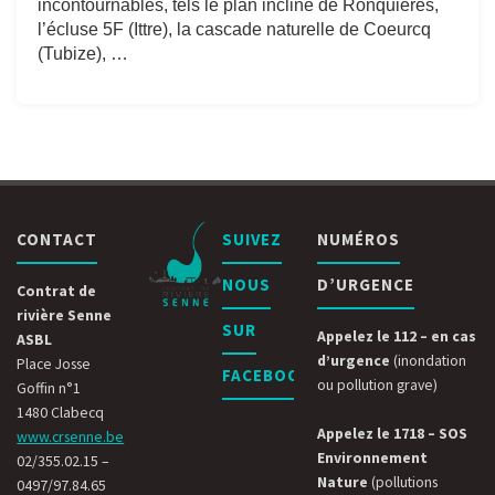
incontournables, tels le plan incliné de Ronquières, 
l’écluse 5F (Ittre), la cascade naturelle de Coeurcq 
(Tubize), …
CONTACT
SUIVEZ
NUMÉROS
NOUS
D’URGENCE
Contrat de
rivière Senne
SUR
Appelez le 112 – en cas
ASBL
d’urgence
(inondation
Place Josse
FACEBOOK
ou pollution grave)
Goffin n°1
1480 Clabecq
Appelez le 1718 – SOS
www.crsenne.be
Environnement
02/355.02.15 –
Nature
(pollutions
0497/97.84.65