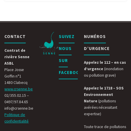
CONTACT
SUIVEZ
NUMÉROS
NOUS
D’URGENCE
Contrat de
rivière Senne
SUR
Appelez le 112 – en cas
ASBL
d’urgence
(inondation
Place Josse
FACEBOOK
ou pollution grave)
Goffin n°1
1480 Clabecq
Appelez le 1718 – SOS
www.crsenne.be
Environnement
02/355.02.15 –
Nature
(pollutions
0497/97.84.65
avérées nécessitant
info@crsenne.be
expertise)
Politique de
confidentialité
Toute trace de pollutions