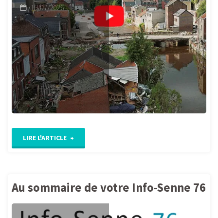
15/07/2026
"Après
LIRE L'ARTICLE
la
pluie.
Au sommaire de votre Info-Senne 76
Un