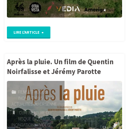
"Zones
LIRE L'ARTICLE
humides
:
Après la pluie. Un film de Quentin
la
Noirfalisse et Jérémy Parotte
nature comme alliée"
FILMS ET VIDÉOS
/
INONDATIONS
/
LES
ACTUALITÉS DU CR SENNE
CURI (CULTURE DU
RISQUE INONDATION)
/
INONDATIONS
/
VIDEO