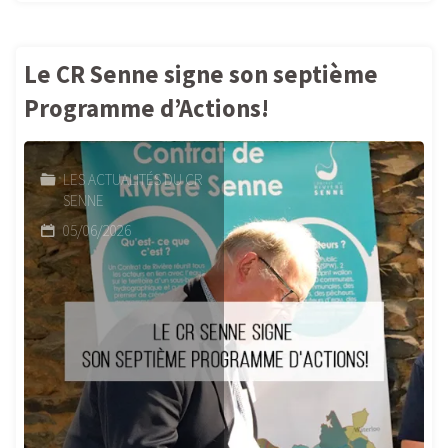
sommaire
de
Le CR Senne signe son septième
votre
Programme d’Actions!
Info-
LES ACTUALITÉS DU CR
Senne
SENNE
76"
05/06/2026