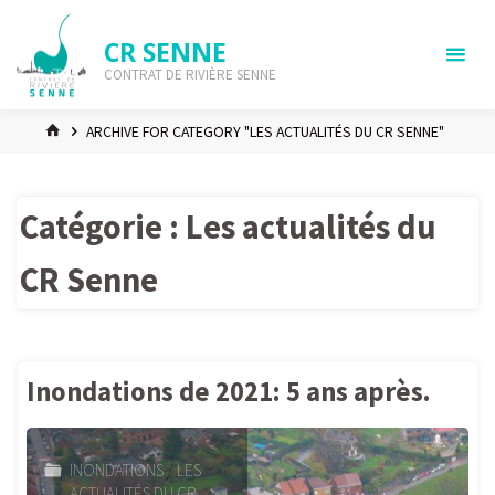
Skip
to
CR SENNE
content
CONTRAT DE RIVIÈRE SENNE
HOME
ARCHIVE FOR CATEGORY "LES ACTUALITÉS DU CR SENNE"
Catégorie :
Les actualités du
CR Senne
Inondations de 2021: 5 ans après.
INONDATIONS
/
LES
ACTUALITÉS DU CR