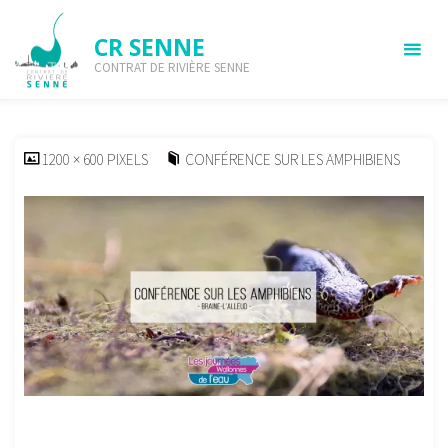
Skip
to
CR SENNE
content
CONTRAT DE RIVIÈRE SENNE
2026-03-jwe-12
HOME
CONFÉRENCE SUR LES AMPHIBIENS
2026-03-JWE-12
FULL
1200 × 600
PIXELS
CONFÉRENCE SUR LES AMPHIBIENS
SIZE