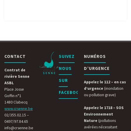
CONTACT
SUIVEZ
NUMÉROS
NOUS
D’URGENCE
Contrat de
rivière Senne
SUR
Appelez le 112 – en cas
ASBL
d’urgence
(inondation
Place Josse
FACEBOOK
ou pollution grave)
Goffin n°1
1480 Clabecq
Appelez le 1718 – SOS
www.crsenne.be
Environnement
02/355.02.15 –
Nature
(pollutions
0497/97.84.65
avérées nécessitant
info@crsenne.be