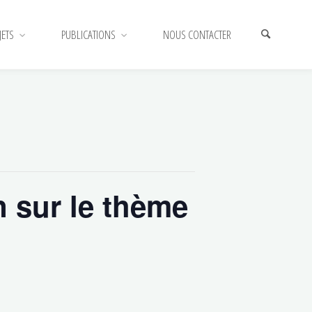
JETS
PUBLICATIONS
NOUS CONTACTER
HOME
ÉVÈNEMENT
VISITE THÉÂTRALISÉE DU PARC D’ENGHIEN
SUR LE THÈME DE L’EAU
n sur le thème