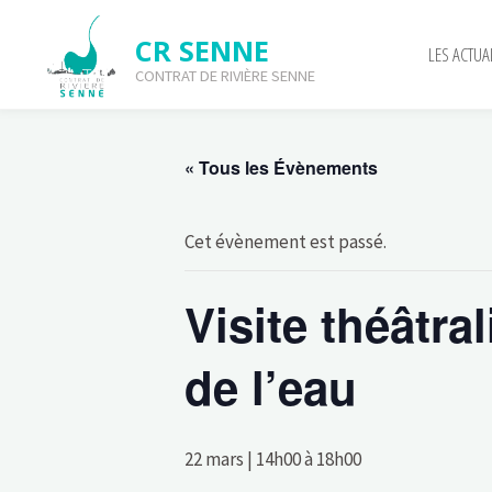
Skip
to
CR SENNE
LES ACTUA
content
Visite théâtralisée du Par
CONTRAT DE RIVIÈRE SENNE
l’eau
« Tous les Évènements
Cet évènement est passé.
Visite théâtra
de l’eau
22 mars | 14h00
à
18h00