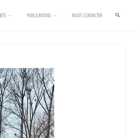
JETS
PUBLICATIONS
NOUS CONTACTER
HOME
LES ACTUALITÉS DU CR SENNE
GESTION D'UNE PETITE
MARE À ITTRE; NOS ÉQUIPES SE JETTENT À L'EAU!
2025-11-25-
ACTU-03