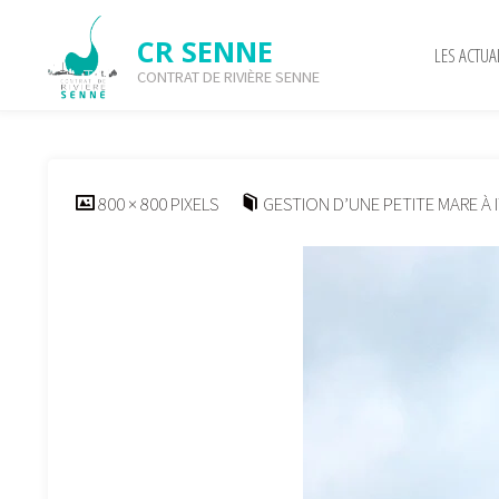
Skip
to
CR SENNE
LES ACTUA
content
CONTRAT DE RIVIÈRE SENNE
2025-11-25-actu-03
FULL
800 × 800
PIXELS
GESTION D’UNE PETITE MARE À I
SIZE