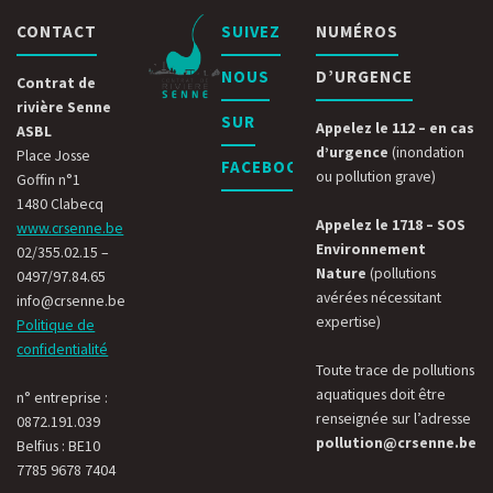
CONTACT
SUIVEZ
NUMÉROS
NOUS
D’URGENCE
Contrat de
rivière Senne
SUR
Appelez le 112 – en cas
ASBL
d’urgence
(inondation
Place Josse
FACEBOOK
ou pollution grave)
Goffin n°1
1480 Clabecq
Appelez le 1718 – SOS
www.crsenne.be
Environnement
02/355.02.15 –
Nature
(pollutions
0497/97.84.65
avérées nécessitant
info@crsenne.be
expertise)
Politique de
confidentialité
Toute trace de pollutions
aquatiques doit être
n° entreprise :
renseignée sur l’adresse
0872.191.039
pollution@crsenne.be
Belfius : BE10
7785 9678 7404