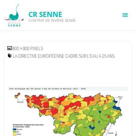
Skip
to
CR SENNE
content
CONTRAT DE RIVIÈRE SENNE
25-ans-dece-02
HOME
LES ACTUALITÉS DU CR SENNE
LA DIRECTIVE
EUROPÉENNE CADRE SUR L’EAU A 25 ANS
25-ANS-DECE-02
FULL
800 × 800
PIXELS
SIZE
LA DIRECTIVE EUROPÉENNE CADRE SUR L’EAU A 25 ANS