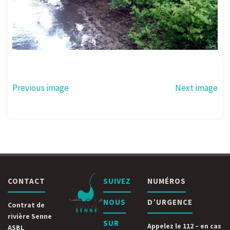
Previous image
Next image
CONTACT
SUIVEZ
NUMÉROS
NOUS
D’URGENCE
Contrat de
rivière Senne
SUR
Appelez le 112 – en cas
ASBL