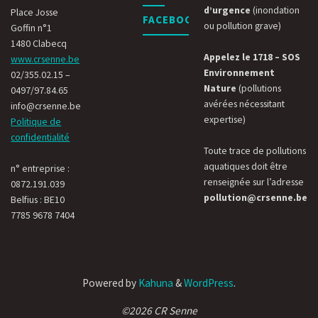
d’urgence
(inondation
Place Josse
FACEBOOK
ou pollution grave)
Goffin n°1
1480 Clabecq
Appelez le 1718 – SOS
www.crsenne.be
Environnement
02/355.02.15 –
Nature
(pollutions
0497/97.84.65
avérées nécessitant
info@crsenne.be
expertise)
Politique de
confidentialité
Toute trace de pollutions
aquatiques doit être
n° entreprise :
renseignée sur l’adresse
0872.191.039
pollution@crsenne.be
Belfius : BE10
7785 9678 7404
Powered by
Kahuna
&
WordPress
.
©2026 CR Senne