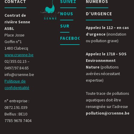
CONTACT
SUIVEZ
NUMÉROS
NOUS
D’URGENCE
Contrat de
rivière Senne
SUR
Appelez le 112 – en cas
ASBL
d’urgence
(inondation
Place Josse
FACEBOOK
ou pollution grave)
Goffin n°1
1480 Clabecq
Appelez le 1718 – SOS
www.crsenne.be
Environnement
02/355.02.15 –
Nature
(pollutions
0497/97.84.65
avérées nécessitant
info@crsenne.be
expertise)
Politique de
confidentialité
Toute trace de pollutions
aquatiques doit être
n° entreprise :
renseignée sur l’adresse
0872.191.039
pollution@crsenne.be
Belfius : BE10
7785 9678 7404