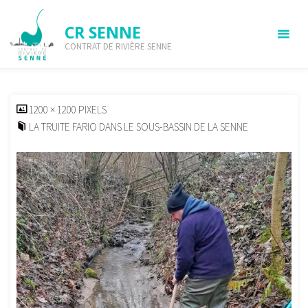
Skip
to
CR SENNE
content
CONTRAT DE RIVIÈRE SENNE
info-senne-70-truite-fario-03
HOME
INFO-SENNE
FAUNE
LA TRUITE FARIO DANS LE SOUS-
BASSIN DE LA SENNE
INFO-SENNE-70-TRUITE-FARIO-03
FULL
1200 × 1200
PIXELS
SIZE
LA TRUITE FARIO DANS LE SOUS-BASSIN DE LA SENNE