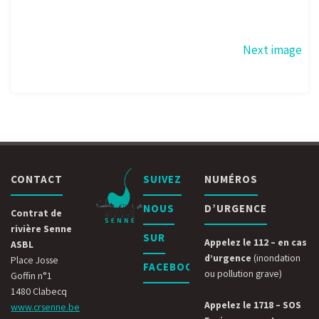
Next image
CONTACT
SUIVEZ
NUMÉROS
NOUS
D’URGENCE
Contrat de
rivière Senne
SUR
Appelez le 112 – en cas
ASBL
d’urgence
(inondation
Place Josse
FACEBOOK
ou pollution grave)
Goffin n°1
1480 Clabecq
Appelez le 1718 – SOS
www.crsenne.be