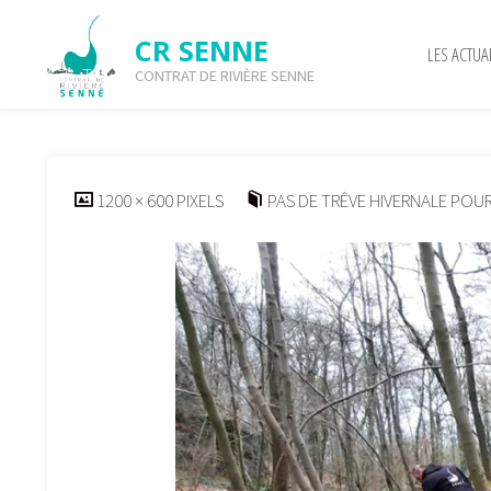
Skip
to
CR SENNE
LES ACTUA
content
CONTRAT DE RIVIÈRE SENNE
article-photo-news-bois-
FULL
1200 × 600
PIXELS
PAS DE TRÊVE HIVERNALE POUR
SIZE