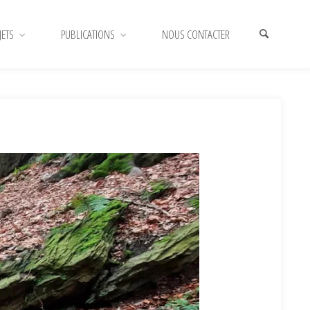
JETS
PUBLICATIONS
NOUS CONTACTER
HOME
LES ACTUALITÉS DU CR SENNE
PAS DE TRÊVE
HIVERNALE POUR LE CONTRAT DE RIVIÈRE SENNE
ARTICLE-
PHOTO-NEWS-BOIS-DES-ROCS-01-2026