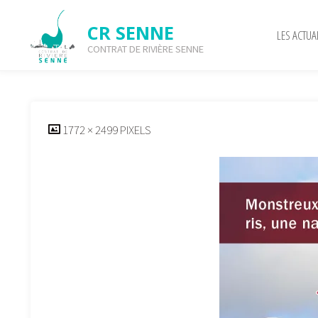
Skip
to
CR SENNE
LES ACTUA
content
CONTRAT DE RIVIÈRE SENNE
11 – Couverture Nivelles
FULL
1772 × 2499
PIXELS
SIZE