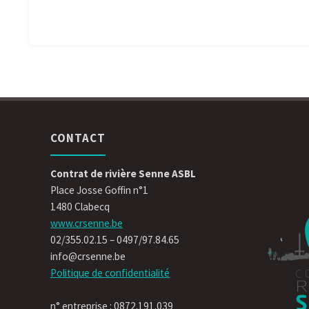
CONTACT
Contrat de rivière Senne ASBL
Place Josse Goffin n°1
1480 Clabecq
www.crsenne.be
02/355.02.15 – 0497/97.84.65
info@crsenne.be
Politique de confidentialité
n° entreprise : 0872.191.039