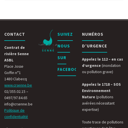
CONTACT
SUIVEZ
NUMÉROS
NOUS
D’URGENCE
Contrat de
rivière Senne
SUR
Appelez le 112 – en cas
ASBL
d’urgence
(inondation
Place Josse
FACEBOOK
ou pollution grave)
Goffin n°1
1480 Clabecq
Appelez le 1718 – SOS
www.crsenne.be
Environnement
02/355.02.15 –
Nature
(pollutions
0497/97.84.65
avérées nécessitant
info@crsenne.be
expertise)
Politique de
confidentialité
Toute trace de pollutions