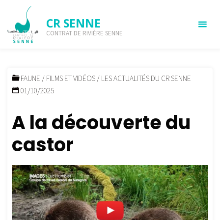
Skip
to
CR SENNE
Reportage : A la découverte
content
CONTRAT DE RIVIÈRE SENNE
du castor
HOME
INFO-SENNE
FAUNE
REPORTAGE : A LA DÉCOUVERTE
DU CASTOR
FAUNE
/
FILMS ET VIDÉOS
/
LES ACTUALITÉS DU CR SENNE
01/10/2025
A la découverte du
castor