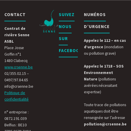
CONTACT
SUIVEZ
NUMÉROS
NOUS
D’URGENCE
Contrat de
rivière Senne
SUR
Appelez le 112 – en cas
ASBL
d’urgence
(inondation
Place Josse
FACEBOOK
ou pollution grave)
Goffin n°1
1480 Clabecq
Appelez le 1718 – SOS
www.crsenne.be
Environnement
02/355.02.15 –
Nature
(pollutions
0497/97.84.65
avérées nécessitant
info@crsenne.be
expertise)
Politique de
confidentialité
Toute trace de pollutions
aquatiques doit être
n° entreprise :
renseignée sur l’adresse
0872.191.039
pollution@crsenne.be
Belfius : BE10