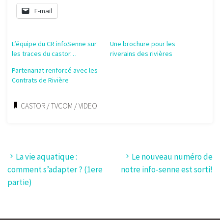
E-mail
L’équipe du CR infoSenne sur
Une brochure pour les
les traces du castor…
riverains des rivières
Partenariat renforcé avec les
Contrats de Rivière
CASTOR
/
TVCOM
/
VIDEO
La vie aquatique :
Le nouveau numéro de
comment s’adapter ? (1ere
notre info-senne est sorti!
partie)