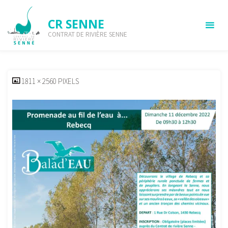
Skip
to
CR SENNE
content
CONTRAT DE RIVIÈRE SENNE
Affiche balad’eau Rebecq (1)
HOME
AFFICHE BALAD'EAU REBECQ (1)
AFFICHE BALAD’EAU
REBECQ (1)
FULL
1811 × 2560
PIXELS
SIZE