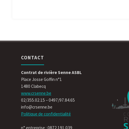
CONTACT
Contrat de rivière Senne ASBL
Place Josse Goffin n°1
1480 Clabecq
www.crsenne.be
02/355.02.15 – 0497/97.84.65
info@crsenne.be
Politique de confidentialité
n° entreprise : 0872.191.039