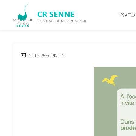
Skip
to
CR SENNE
LES ACTUA
content
CONTRAT DE RIVIÈRE SENNE
Affiche verso
FULL
1811 × 2560
PIXELS
SIZE