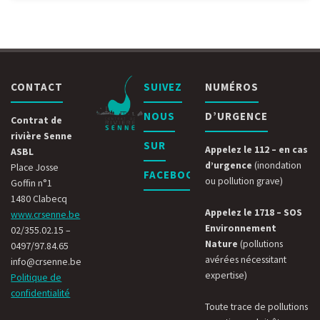
CONTACT
SUIVEZ
NUMÉROS
NOUS
D’URGENCE
Contrat de
rivière Senne
SUR
Appelez le 112 – en cas
ASBL
d’urgence
(inondation
Place Josse
FACEBOOK
ou pollution grave)
Goffin n°1
1480 Clabecq
Appelez le 1718 – SOS
www.crsenne.be
Environnement
02/355.02.15 –
Nature
(pollutions
0497/97.84.65
avérées nécessitant
info@crsenne.be
expertise)
Politique de
confidentialité
Toute trace de pollutions