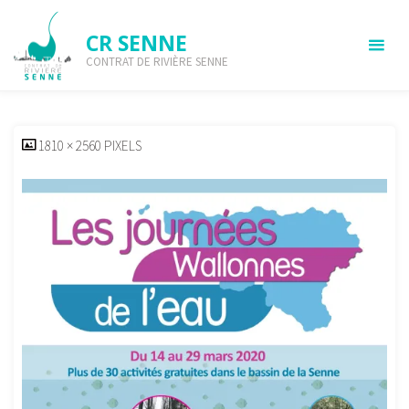
Skip
to
CR SENNE
content
CONTRAT DE RIVIÈRE SENNE
Afiche-JWE-2020-2
HOME
AFICHE-JWE-2020-2
AFICHE-JWE-2020-2
FULL
1810 × 2560
PIXELS
SIZE