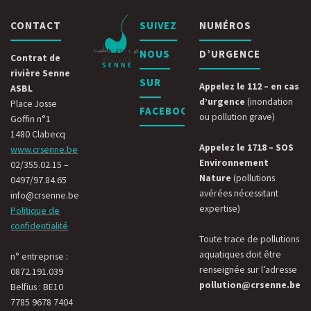
CONTACT
SUIVEZ
NUMÉROS
NOUS
D’URGENCE
Contrat de
rivière Senne
SUR
Appelez le 112 – en cas
ASBL
d’urgence
(inondation
Place Josse
FACEBOOK
ou pollution grave)
Goffin n°1
1480 Clabecq
Appelez le 1718 – SOS
www.crsenne.be
Environnement
02/355.02.15 –
Nature
(pollutions
0497/97.84.65
avérées nécessitant
info@crsenne.be
expertise)
Politique de
confidentialité
Toute trace de pollutions
aquatiques doit être
n° entreprise :
renseignée sur l’adresse
0872.191.039
pollution@crsenne.be
Belfius : BE10
7785 9678 7404