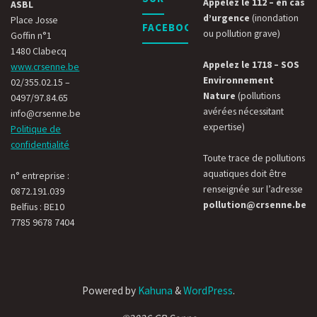
Appelez le 112 – en cas
ASBL
d’urgence
(inondation
Place Josse
FACEBOOK
ou pollution grave)
Goffin n°1
1480 Clabecq
Appelez le 1718 – SOS
www.crsenne.be
Environnement
02/355.02.15 –
Nature
(pollutions
0497/97.84.65
avérées nécessitant
info@crsenne.be
expertise)
Politique de
confidentialité
Toute trace de pollutions
aquatiques doit être
n° entreprise :
renseignée sur l’adresse
0872.191.039
pollution@crsenne.be
Belfius : BE10
7785 9678 7404
Powered by
Kahuna
&
WordPress
.