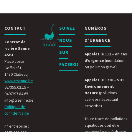
CONTACT
SUIVEZ
NUMÉROS
NOUS
D’URGENCE
Contrat de
rivière Senne
SUR
Appelez le 112 – en cas
ASBL
d’urgence
(inondation
Place Josse
FACEBOOK
ou pollution grave)
Goffin n°1
1480 Clabecq
Appelez le 1718 – SOS
www.crsenne.be
Environnement
02/355.02.15 –
Nature
(pollutions
0497/97.84.65
avérées nécessitant
info@crsenne.be
expertise)
Politique de
confidentialité
Toute trace de pollutions
aquatiques doit être
n° entreprise :
renseignée sur l’adresse