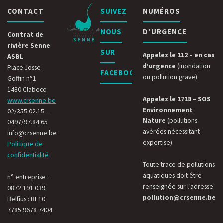
CONTACT
SUIVEZ
NUMÉROS
NOUS
D’URGENCE
Contrat de
rivière Senne
SUR
Appelez le 112 – en cas
ASBL
d’urgence
(inondation
Place Josse
FACEBOOK
ou pollution grave)
Goffin n°1
1480 Clabecq
Appelez le 1718 – SOS
www.crsenne.be
Environnement
02/355.02.15 –
Nature
(pollutions
0497/97.84.65
avérées nécessitant
info@crsenne.be
expertise)
Politique de
confidentialité
Toute trace de pollutions
aquatiques doit être
n° entreprise :
renseignée sur l’adresse
0872.191.039
pollution@crsenne.be
Belfius : BE10
7785 9678 7404