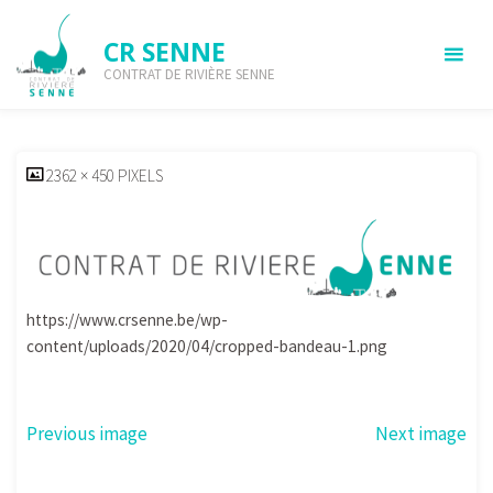
Skip
to
CR SENNE
content
CONTRAT DE RIVIÈRE SENNE
cropped-bandeau-1.png
HOME
CROPPED-BANDEAU-1.PNG
CROPPED-BANDEAU-1.PNG
FULL
2362 × 450
PIXELS
SIZE
https://www.crsenne.be/wp-
content/uploads/2020/04/cropped-bandeau-1.png
Previous image
Next image