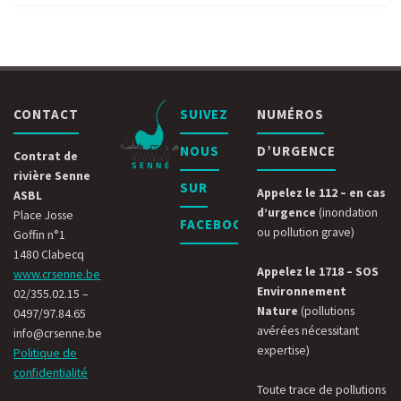
CONTACT
SUIVEZ
NUMÉROS
NOUS
D’URGENCE
Contrat de
rivière Senne
SUR
Appelez le 112 – en cas
ASBL
d’urgence
(inondation
Place Josse
FACEBOOK
ou pollution grave)
Goffin n°1
1480 Clabecq
Appelez le 1718 – SOS
www.crsenne.be
Environnement
02/355.02.15 –
Nature
(pollutions
0497/97.84.65
avérées nécessitant
info@crsenne.be
expertise)
Politique de
confidentialité
Toute trace de pollutions