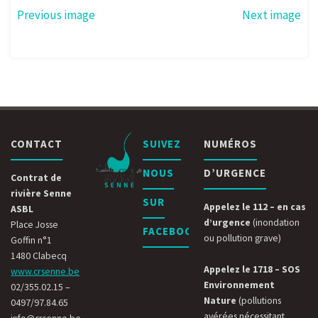
Previous image
Next image
CONTACT
SUIVEZ
NUMÉROS
NOUS
D’URGENCE
Contrat de
rivière Senne
SUR
Appelez le 112 – en cas
ASBL
d’urgence
(inondation
Place Josse
FACEBOOK
ou pollution grave)
Goffin n°1
1480 Clabecq
Appelez le 1718 – SOS
www.crsenne.be
Environnement
02/355.02.15 –
Nature
(pollutions
0497/97.84.65
avérées nécessitant
info@crsenne.be