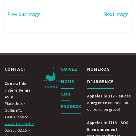
Previous image
Next image
CONTACT
SUIVEZ
NUMÉROS
NOUS
D’URGENCE
Contrat de
rivière Senne
SUR
Appelez le 112 – en cas
ASBL
d’urgence
(inondation
Place Josse
FACEBOOK
ou pollution grave)
Goffin n°1
1480 Clabecq
Appelez le 1718 – SOS
www.crsenne.be
Environnement
02/355.02.15 –
Nature
(pollutions