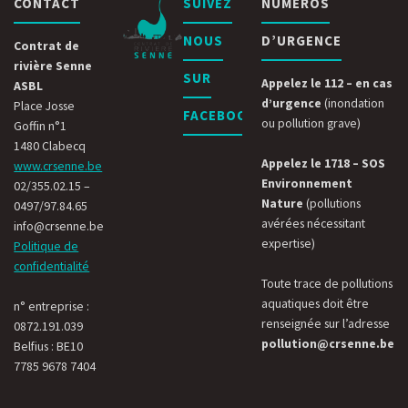
CONTACT
SUIVEZ
NUMÉROS
NOUS
D’URGENCE
Contrat de
rivière Senne
SUR
Appelez le 112 – en cas
ASBL
d’urgence
(inondation
Place Josse
FACEBOOK
ou pollution grave)
Goffin n°1
1480 Clabecq
Appelez le 1718 – SOS
www.crsenne.be
Environnement
02/355.02.15 –
Nature
(pollutions
0497/97.84.65
avérées nécessitant
info@crsenne.be
expertise)
Politique de
confidentialité
Toute trace de pollutions
aquatiques doit être
n° entreprise :
renseignée sur l’adresse
0872.191.039
pollution@crsenne.be
Belfius : BE10
7785 9678 7404