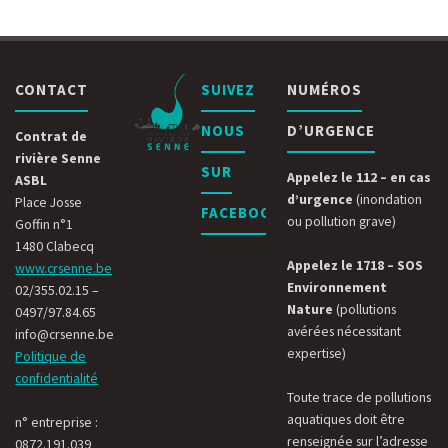
CONTACT
SUIVEZ
NUMÉROS
NOUS
D’URGENCE
Contrat de
rivière Senne
SUR
Appelez le 112 – en cas
ASBL
d’urgence
(inondation
Place Josse
FACEBOOK
ou pollution grave)
Goffin n°1
1480 Clabecq
Appelez le 1718 – SOS
www.crsenne.be
Environnement
02/355.02.15 –
Nature
(pollutions
0497/97.84.65
avérées nécessitant
info@crsenne.be
expertise)
Politique de
confidentialité
Toute trace de pollutions
aquatiques doit être
n° entreprise :
renseignée sur l’adresse
0872.191.039