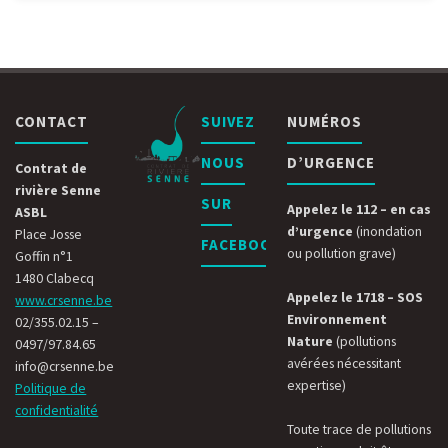
CONTACT
SUIVEZ
NUMÉROS
NOUS
D’URGENCE
Contrat de
rivière Senne
SUR
Appelez le 112 – en cas
ASBL
d’urgence
(inondation
Place Josse
FACEBOOK
ou pollution grave)
Goffin n°1
1480 Clabecq
Appelez le 1718 – SOS
www.crsenne.be
Environnement
02/355.02.15 –
Nature
(pollutions
0497/97.84.65
avérées nécessitant
info@crsenne.be
expertise)
Politique de
confidentialité
Toute trace de pollutions