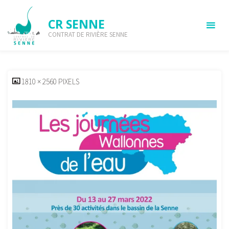
Skip
to
CR SENNE
content
CONTRAT DE RIVIÈRE SENNE
JWE 2022 – 1
HOME
JWE 2022 - 1
JWE 2022 – 1
FULL
1810 × 2560
PIXELS
SIZE