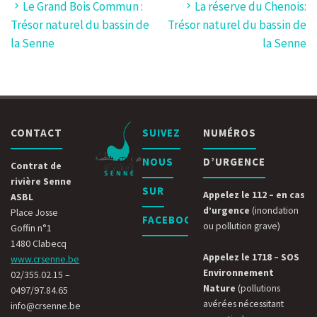
Le Grand Bois Commun :
La réserve du Chenois:
Trésor naturel du bassin de
Trésor naturel du bassin de
la Senne
la Senne
CONTACT
SUIVEZ
NUMÉROS
NOUS
D’URGENCE
Contrat de
rivière Senne
SUR
Appelez le 112 – en cas
ASBL
d’urgence
(inondation
Place Josse
FACEBOOK
ou pollution grave)
Goffin n°1
1480 Clabecq
Appelez le 1718 – SOS
www.crsenne.be
Environnement
02/355.02.15 –
Nature
(pollutions
0497/97.84.65
avérées nécessitant
info@crsenne.be