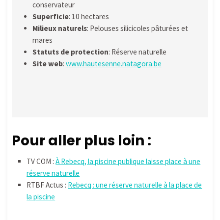
conservateur
Superficie
: 10 hectares
Milieux naturels
: Pelouses silicicoles pâturées et
mares
Statuts de protection
: Réserve naturelle
Site web
:
www.hautesenne.natagora.be
Pour aller plus loin :
TV COM :
À Rebecq, la piscine publique laisse place à une
réserve naturelle
RTBF Actus :
Rebecq : une réserve naturelle à la place de
la piscine