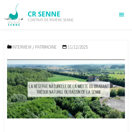
Skip
to
CR SENNE
La Réserve Naturelle de la
content
CONTRAT DE RIVIÈRE SENNE
Motte du Brabant
HOME
INFO-SENNE
INTERVIEW
LA RÉSERVE NATURELLE DE LA
MOTTE DU BRABANT
INTERVIEW
/
PATRIMOINE
11/12/2025