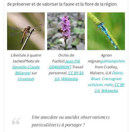
de préserver et de valoriser la faune et la flore de la région.
Libellule à quatre
Orchis de
Agrion
tachesPhoto de
Fuchs©
Jean-Pol
mignon
gailhampshire
Danielle-Claude
GRANDMONT
Travail
from Cradley,
Bélanger
sur
personnel
,
CC BY-SA
Malvern, U.K
Dainty
Unsplash
3.0
,
Wikipedia
Bluet. Coenagrion
scitulum, male
,
CC BY
2.0
,
Wikipedia
Une anecdote ou une/des observation(s)
particulière(s) à partager ?