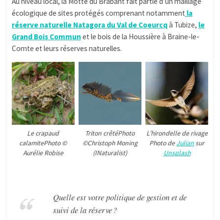
Au niveau local, la Motte du Brabant fait partie d’un maillage
écologique de sites protégés comprenant notamment
la
réserve naturelle Natagora du Val de Coeurcq
à Tubize,
le
Grand Bois Commun
et le bois de la Houssière à Braine-le-
Comte et leurs réserves naturelles.
Le crapaud
Triton crêtéPhoto
L’hirondelle de rivage
calamitePhoto ©
©Christoph Moning
Photo de
Julian
sur
Aurélie Robise
(INaturalist)
Unsplash
Quelle est votre politique de gestion et de
suivi de la réserve ?