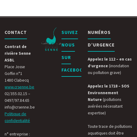
CONTACT
SUIVEZ
NUMÉROS
NOUS
D’URGENCE
Contrat de
rivière Senne
SUR
Appelez le 112 – en cas
ASBL
d’urgence
(inondation
Place Josse
FACEBOOK
ou pollution grave)
Goffin n°1
1480 Clabecq
Appelez le 1718 – SOS
www.crsenne.be
Environnement
02/355.02.15 –
Nature
(pollutions
0497/97.84.65
avérées nécessitant
info@crsenne.be
expertise)
Politique de
confidentialité
Toute trace de pollutions
aquatiques doit être
n° entreprise :