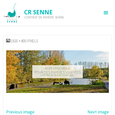
Skip
to
CR SENNE
content
CONTRAT DE RIVIÈRE SENNE
slider-slogan-1920-600
HOME
SLIDER-SLOGAN-1920-600
SLIDER-SLOGAN-1920-600
FULL
1920 × 800
PIXELS
SIZE
Previous image
Next image