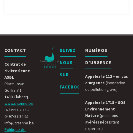
CONTACT
SUIVEZ
NUMÉROS
NOUS
D’URGENCE
Contrat de
rivière Senne
SUR
Appelez le 112 – en cas
ASBL
d’urgence
(inondation
Place Josse
FACEBOOK
ou pollution grave)
Goffin n°1
1480 Clabecq
Appelez le 1718 – SOS
www.crsenne.be
Environnement
02/355.02.15 –
Nature
(pollutions
0497/97.84.65
avérées nécessitant
info@crsenne.be
expertise)
Politique de