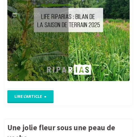
RIPARIAS
10/12/2025
"Life
LIRE L'ARTICLE
Riparias
:
Une jolie fleur sous une peau de
Bilan