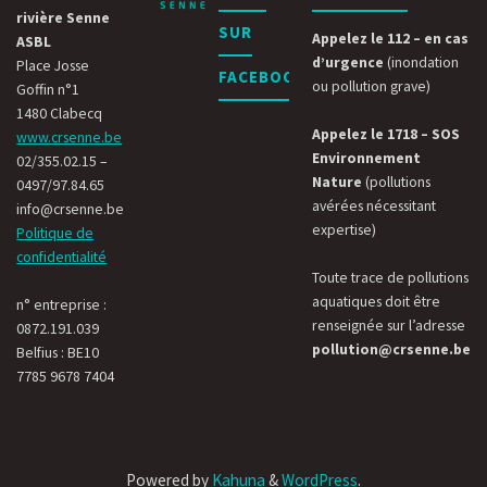
rivière Senne
SUR
2024"
Appelez le 112 – en cas
ASBL
d’urgence
(inondation
Place Josse
FACEBOOK
ou pollution grave)
Goffin n°1
1480 Clabecq
Appelez le 1718 – SOS
www.crsenne.be
Environnement
02/355.02.15 –
Nature
(pollutions
0497/97.84.65
avérées nécessitant
info@crsenne.be
expertise)
Politique de
confidentialité
Toute trace de pollutions
aquatiques doit être
n° entreprise :
renseignée sur l’adresse
0872.191.039
pollution@crsenne.be
Belfius : BE10
7785 9678 7404
Powered by
Kahuna
&
WordPress
.