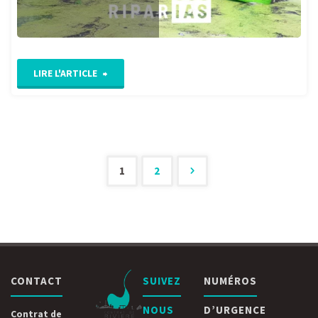
"Life
LIRE L'ARTICLE
Riparias
:
Bilan
1
2
Pagination
de
la
des
saison
publications
CONTACT
SUIVEZ
NUMÉROS
de
NOUS
D’URGENCE
terrain
Contrat de