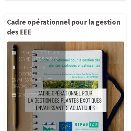
Cadre opérationnel pour la gestion
des EEE
LES ACTUALITÉS DU CR
SENNE
/
LIFE RIPARIAS
EEE (ESPECES
EXOTIQUES
ENVAHISSANTES)
/
LIFE
RIPARIAS
28/01/2026