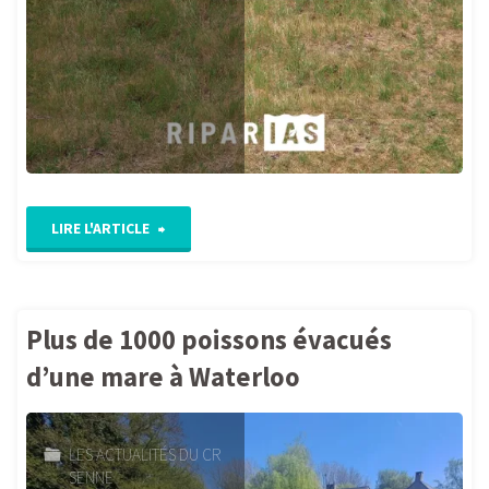
"Les
LIRE L'ARTICLE
journées
de
Plus de 1000 poissons évacués
terrain
d’une mare à Waterloo
LIFE
LES ACTUALITÉS DU CR
RIPARIAS
SENNE