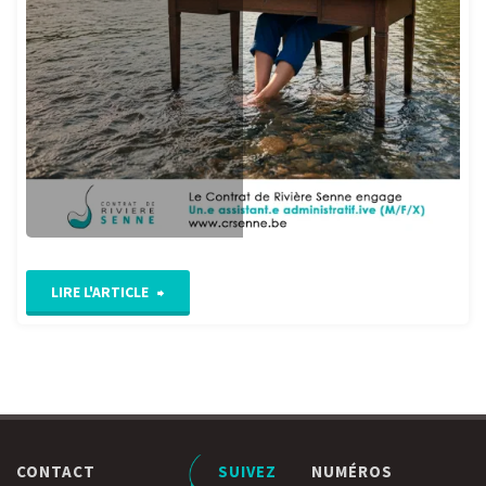
RIPARIAS"
"Le
LIRE L'ARTICLE
Contrat
de
Rivière
CONTACT
SUIVEZ
NUMÉROS
Senne