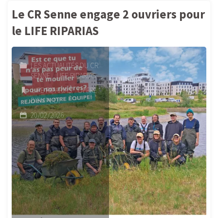
Senne
Le CR Senne engage 2 ouvriers pour
et
le LIFE RIPARIAS
Dyle-
LES ACTUALITÉS DU CR
Gette
SENNE
/
LIFE RIPARIAS
engagent
LIFE RIPARIAS
/
OFFRE
D'EMPLOI
des
20/02/2026
étudiants."