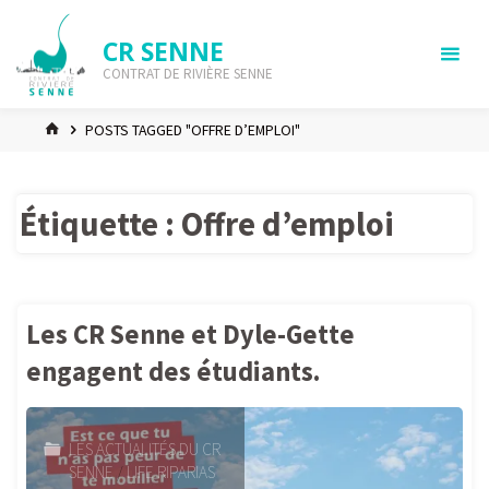
Skip
to
CR SENNE
content
CONTRAT DE RIVIÈRE SENNE
HOME
POSTS TAGGED "OFFRE D’EMPLOI"
Étiquette :
Offre d’emploi
Les CR Senne et Dyle-Gette
engagent des étudiants.
LES ACTUALITÉS DU CR
SENNE
/
LIFE RIPARIAS