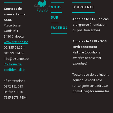
NOUS
D’URGENCE
engage!"
Contrat de
rivière Senne
SUR
Appelez le 112 – en cas
ASBL
d’urgence
(inondation
Place Josse
FACEBOOK
ou pollution grave)
Goffin n°1
1480 Clabecq
Appelez le 1718 – SOS
www.crsenne.be
Environnement
02/355.02.15 –
Nature
(pollutions
0497/97.84.65
avérées nécessitant
info@crsenne.be
expertise)
Politique de
confidentialité
Toute trace de pollutions
aquatiques doit être
n° entreprise :
renseignée sur l’adresse
0872.191.039
pollution@crsenne.be
Belfius : BE10
7785 9678 7404