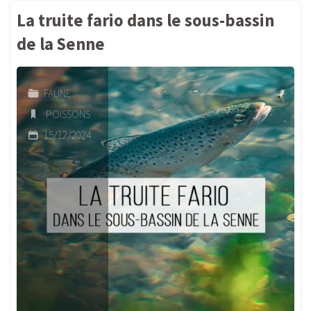
trêve
La truite fario dans le sous-bassin
hivernale
de la Senne
pour
FAUNE
le
POISSONS
Contrat
15/12/2024
de
Rivière
Senne"