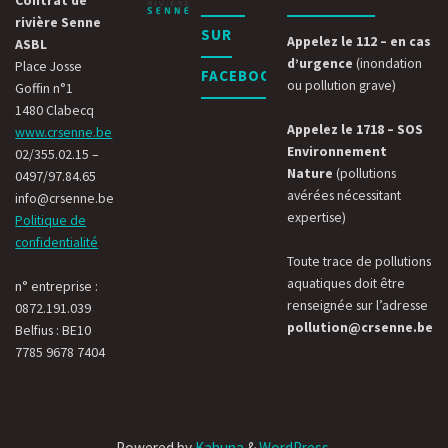
rivière Senne
SUR
Appelez le 112 – en cas
ASBL
d’urgence
(inondation
Place Josse
FACEBOOK
ou pollution grave)
Goffin n°1
1480 Clabecq
Appelez le 1718 – SOS
www.crsenne.be
Environnement
02/355.02.15 –
Nature
(pollutions
0497/97.84.65
avérées nécessitant
info@crsenne.be
expertise)
Politique de
confidentialité
Toute trace de pollutions
aquatiques doit être
n° entreprise :
renseignée sur l’adresse
0872.191.039
pollution@crsenne.be
Belfius : BE10
7785 9678 7404
Powered by
Kahuna
&
WordPress
.