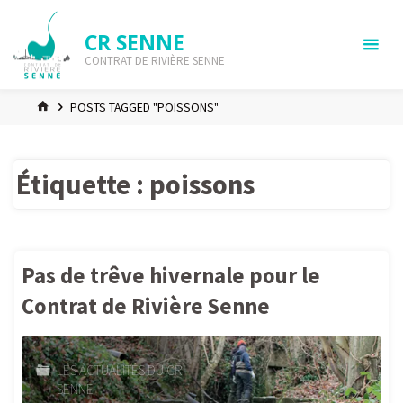
Skip
to
CR SENNE
content
CONTRAT DE RIVIÈRE SENNE
HOME
POSTS TAGGED "POISSONS"
Étiquette :
poissons
Pas de trêve hivernale pour le
Contrat de Rivière Senne
LES ACTUALITÉS DU CR
SENNE