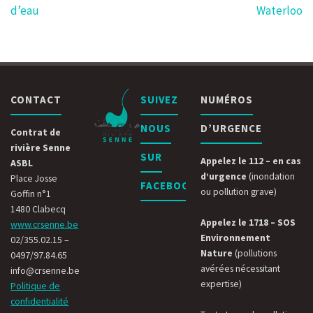
d’eau
Waterloo
CONTACT
SUIVEZ
NUMÉROS
NOUS
D’URGENCE
Contrat de
rivière Senne
SUR
Appelez le 112 – en cas
ASBL
d’urgence
(inondation
Place Josse
FACEBOOK
ou pollution grave)
Goffin n°1
1480 Clabecq
Appelez le 1718 – SOS
www.crsenne.be
Environnement
02/355.02.15 –
Nature
(pollutions
0497/97.84.65
avérées nécessitant
info@crsenne.be
expertise)
Politique de
confidentialité