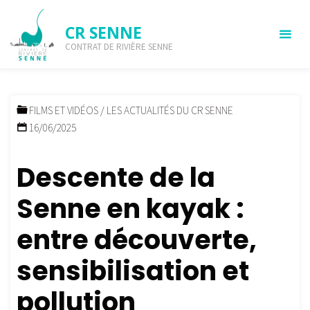
Skip
to
CR SENNE
Vidéo – La première descente
content
CONTRAT DE RIVIÈRE SENNE
de la Senne en kayak
HOME
FILMS ET VIDÉOS
VIDÉO – LA PREMIÈRE DESCENTE DE LA
SENNE EN KAYAK
FILMS ET VIDÉOS
/
LES ACTUALITÉS DU CR SENNE
16/06/2025
Descente de la
Senne en kayak :
entre découverte,
sensibilisation et
pollution