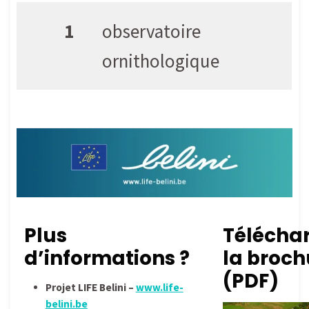
1
observatoire
ornithologique
Plus
Télécha
d’informations ?
la broch
(PDF)
Projet LIFE Belini –
www.life-
belini.be