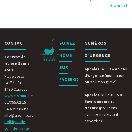
Brancart
CONTACT
SUIVEZ
NUMÉROS
NOUS
D’URGENCE
Contrat de
rivière Senne
SUR
Appelez le 112 – en cas
ASBL
d’urgence
(inondation
Place Josse
FACEBOOK
ou pollution grave)
Goffin n°1
1480 Clabecq
Appelez le 1718 – SOS
www.crsenne.be
Environnement
02/355.02.15 –
Nature
(pollutions
0497/97.84.65
avérées nécessitant
info@crsenne.be
expertise)
Politique de
confidentialité