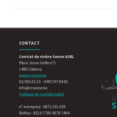
CONTACT
Contrat de rivière Senne ASBL
Place Josse Goffin n°1
1480 Clabecq
www.crsenne.be
02/355.02.15 – 0497/97.84.65
info@crsenne.be
Politique de confidentialité
n° entreprise : 0872.191.039
Belfius : BE10 7785 9678 7404