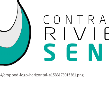
4/cropped-logo-horizontal-e1588173015381.png