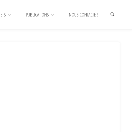
JETS
PUBLICATIONS
NOUS CONTACTER
HOME
CROPPED-LOGO-HORIZONTAL-E1588173015381.PNG
CROPPED-LOGO-HORIZONTAL-E1588173015381.PNG