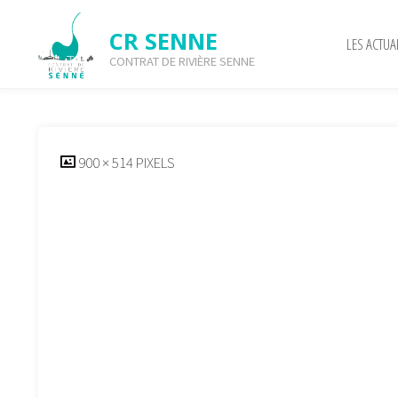
Skip
to
CR SENNE
LES ACTUA
content
CONTRAT DE RIVIÈRE SENNE
cropped-logo-horizontal
FULL
900 × 514
PIXELS
SIZE