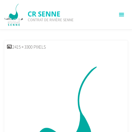
Skip
to
CR SENNE
content
CONTRAT DE RIVIÈRE SENNE
SOLEIL
HOME
SOLEIL
SOLEIL
FULL
2415 × 3300
PIXELS
SIZE