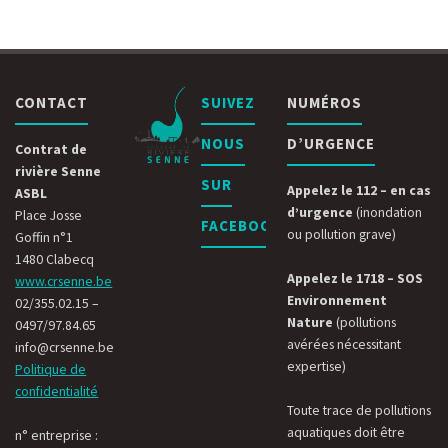
CONTACT
SUIVEZ
NUMÉROS
NOUS
D’URGENCE
Contrat de
rivière Senne
SUR
Appelez le 112 – en cas
ASBL
d’urgence
(inondation
Place Josse
FACEBOOK
ou pollution grave)
Goffin n°1
1480 Clabecq
Appelez le 1718 – SOS
www.crsenne.be
Environnement
02/355.02.15 –
Nature
(pollutions
0497/97.84.65
avérées nécessitant
info@crsenne.be
expertise)
Politique de
confidentialité
Toute trace de pollutions
aquatiques doit être
n° entreprise :