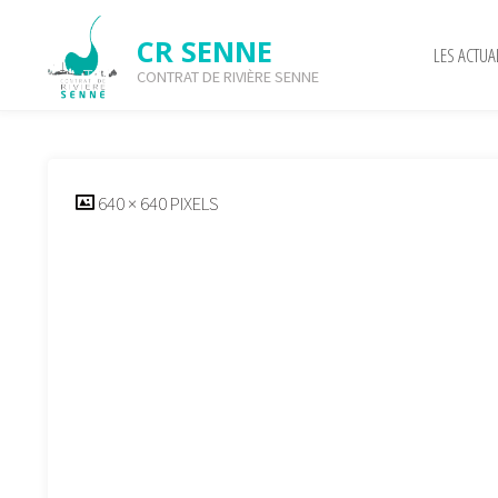
Skip
to
CR SENNE
LES ACTUA
content
CONTRAT DE RIVIÈRE SENNE
image
FULL
640 × 640
PIXELS
SIZE