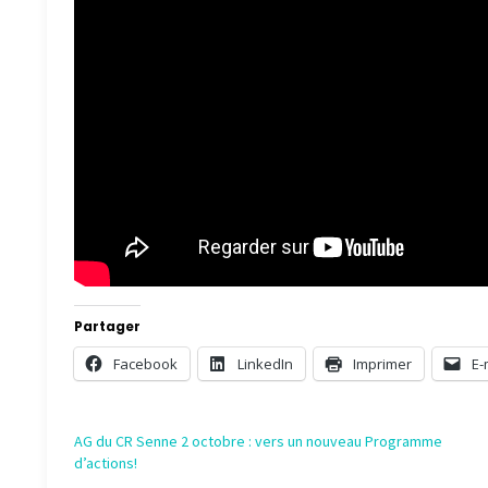
Partager
Facebook
LinkedIn
Imprimer
E-
AG du CR Senne 2 octobre : vers un nouveau Programme
d’actions!