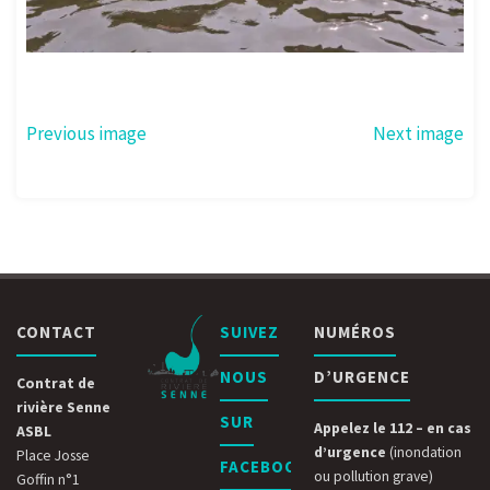
Previous image
Next image
CONTACT
SUIVEZ
NUMÉROS
NOUS
D’URGENCE
Contrat de
rivière Senne
SUR
Appelez le 112 – en cas
ASBL
d’urgence
(inondation
Place Josse
FACEBOOK
ou pollution grave)
Goffin n°1