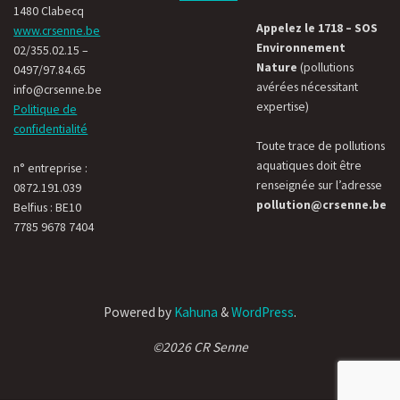
1480 Clabecq
Appelez le 1718 – SOS
www.crsenne.be
Environnement
02/355.02.15 –
Nature
(pollutions
0497/97.84.65
avérées nécessitant
info@crsenne.be
expertise)
Politique de
confidentialité
Toute trace de pollutions
aquatiques doit être
n° entreprise :
renseignée sur l’adresse
0872.191.039
pollution@crsenne.be
Belfius : BE10
7785 9678 7404
Powered by
Kahuna
&
WordPress
.
©2026 CR Senne