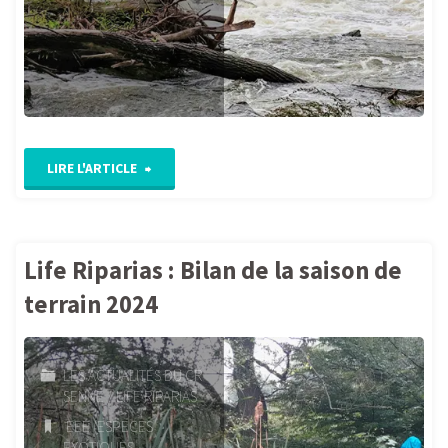
"Inondéa
LIRE L'ARTICLE
:
un
Life Riparias : Bilan de la saison de
salon
terrain 2024
dédié
LES ACTUALITÉS DU CR
à
SENNE
/
LIFE RIPARIAS
la
EEE (ESPECES
EXOTIQUES