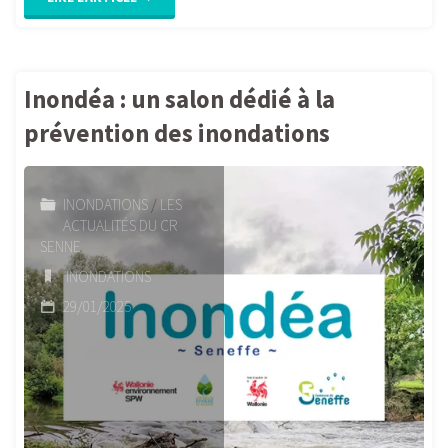
:
Les
Inondéa : un salon dédié à la
journées
prévention des inondations
wallonnes
INONDATIONS
/
LES
de
ACTUALITÉS DU CR
SENNE
l’eau
INONDATIONS
2025"
29/01/2025