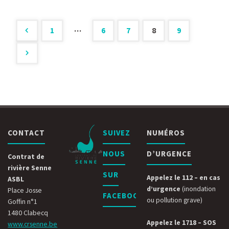
fario"
…
1
6
7
8
9
Pagination
des
publications
CONTACT
SUIVEZ
NUMÉROS
NOUS
D’URGENCE
Contrat de
rivière Senne
SUR
Appelez le 112 – en cas
ASBL
d’urgence
(inondation
Place Josse
FACEBOOK
ou pollution grave)
Goffin n°1
1480 Clabecq
Appelez le 1718 – SOS
www.crsenne.be